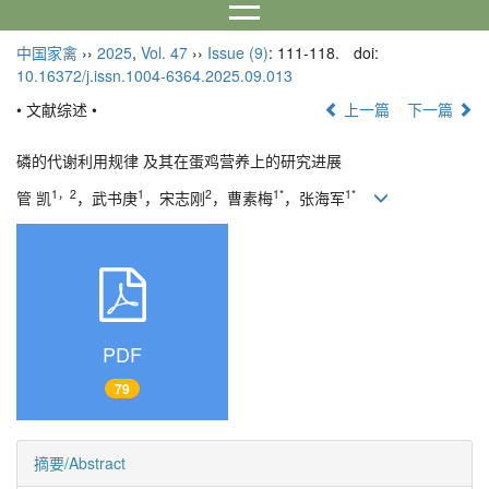
中国家禽
››
2025
,
Vol. 47
››
Issue (9)
: 111-118.
doi:
10.16372/j.issn.1004-6364.2025.09.013
• 文献综述 •
上一篇
下一篇
磷的代谢利用规律 及其在蛋鸡营养上的研究进展
1，2
1
2
1*
1*
管 凯
，武书庚
，宋志刚
，曹素梅
，张海军
PDF
79
摘要/Abstract