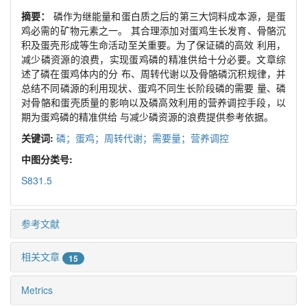
摘要：
磷作为继能量和蛋白质之后的第三大饲料成本源，是蛋
鸡必需的矿物元素之一。 其合理添加对蛋鸡生长发育、骨骼沉
积及蛋壳形成等生命活动至关重要。为了保证磷的高效 利用，
减少磷资源的浪费，实现蛋鸡磷的精准供给十分必要。文章综
述了磷在蛋鸡体内的分 布、周转代谢以及骨骼磷沉积规律，并
总结不同磷源的利用现状、蛋鸡不同生长阶段磷的需要 量、磷
对骨骼和蛋壳质量的影响以及磷高效利用的营养调控手段，以
期为蛋鸡磷的精准供给 与减少磷资源的浪费提供参考依据。
关键词:
磷；蛋鸡；周转代谢；需要量；营养调控
中图分类号:
S831.5
参考文献
相关文章
15
Metrics