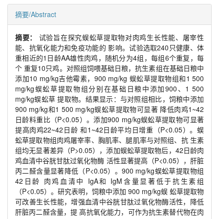
摘要/Abstract
摘要：
试验旨在探究蜈蚣草提取物对肉鸡生长性能、屠宰性
能、抗氧化能力和免疫功能的 影响。试验选取240只健康、体
重相近的1日龄AA雄性肉鸡，随机分为4组，每组6个重复，每
个 重复10只鸡。对照组饲喂基础日粮，抗生素组在基础日粮中
添加10 mg/kg吉他霉素，900 mg/kg 蜈蚣草提取物组和1 500
mg/kg蜈蚣草提取物组分别在基础日粮中添加900、1 500
mg/kg蜈蚣草 提取物。结果显示：与对照组相比，饲粮中添加
900 mg/kg和1 500 mg/kg蜈蚣草提取物可显著 降低肉鸡1~42
日龄料重比（P<0.05）。添加900 mg/kg蜈蚣草提取物可显著
提高肉鸡22~42日龄 和1~42日龄平均日增重（P<0.05）。蜈
蚣草提取物组肉鸡屠宰率、胸肌率、腿肌率与对照组、抗 生素
组均无显著差异（P>0.05），添加蜈蚣草提取物后，42日龄肉
鸡血清中谷胱甘肽过氧化物酶 活性显著提高（P<0.05），肝脏
丙二醛含量显著降低（P<0.05）。900 mg/kg蜈蚣草提取物组
42日龄 肉鸡血清中 IgA和 IgM含量显著低于抗生素组
（P<0.05）。研究表明，饲粮中添加 900 mg/kg蜈 蚣草提取物
可改善生长性能，增强血清中谷胱甘肽过氧化物酶活性，降低
肝脏丙二醛含量，提 高抗氧化能力，可作为抗生素替代物在肉