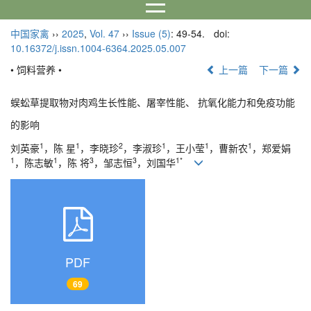
中国家禽
››
2025
,
Vol. 47
››
Issue (5)
: 49-54.
doi:
10.16372/j.issn.1004-6364.2025.05.007
• 饲料营养 •
上一篇
下一篇
蜈蚣草提取物对肉鸡生长性能、屠宰性能、 抗氧化能力和免疫功能
的影响
1
1
2
1
1
1
刘英豪
，陈 星
，李晓珍
，李淑珍
，王小莹
，曹新农
，郑爱娟
1
1
3
3
1*
，陈志敏
，陈 将
，邹志恒
，刘国华
PDF
69