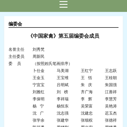
编委会
《中国家禽》第五届编委会成员
名誉主任
刘秀梵
主任委员
周新民
委 员
（按照姓氏笔画排序）
卜仕金
马美湖
王红宁
王志跃
王金玉
王宝维
王 恬
王桂朝
宁宜宝
吕明斌
朱 庆
朱国强
刘雅红
刘 榜
齐广海
江善祥
李保明
李祥瑞
李 辉
李慧芳
杨 宁
杨恒东
吴荣富
吴艳涛
沈 广
沈志强
沈建忠
迟玉杰
张学余
张建华
张细权
张德祥