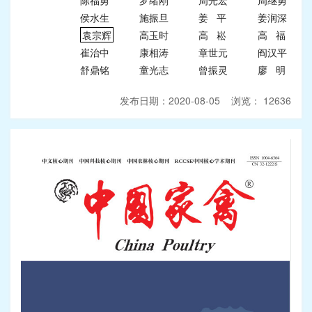
陈福勇
罗绪刚
周光宏
周继勇
侯水生
施振旦
姜 平
姜润深
袁宗辉
高玉时
高 崧
高 福
崔治中
康相涛
章世元
阎汉平
舒鼎铭
童光志
曾振灵
廖 明
发布日期：2020-08-05 浏览： 12636