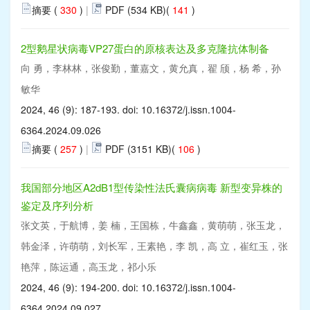
摘要 (
330
)
|
PDF (534 KB)(
141
)
2型鹅星状病毒VP27蛋白的原核表达及多克隆抗体制备
向 勇，李林林，张俊勤，董嘉文，黄允真，翟 颀，杨 希，孙
敏华
2024, 46 (9): 187-193. doi:
10.16372/j.issn.1004-
6364.2024.09.026
摘要 (
257
)
|
PDF (3151 KB)(
106
)
我国部分地区A2dB1型传染性法氏囊病病毒 新型变异株的
鉴定及序列分析
张文英，于航博，姜 楠，王国栋，牛鑫鑫，黄萌萌，张玉龙，
韩金泽，许萌萌，刘长军，王素艳，李 凯，高 立，崔红玉，张
艳萍，陈运通，高玉龙，祁小乐
2024, 46 (9): 194-200. doi:
10.16372/j.issn.1004-
6364.2024.09.027