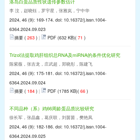
洛岛白蛋品质性状遗传参数估计
李 汶，赵晓钰，罗宇星，张雅岚，宁中华
2024, 46 (9): 169-174. doi:
10.16372/j.issn.1004-
6364.2024.09.023
摘要 (
263
)
|
PDF (632 KB)(
71
)
Trizol法提取鸡肝组织总RNA及miRNA的条件优化研究
陈紫薇，张吉龙，庄武超，郑晓彤，陈建飞
2024, 46 (9): 175-181. doi:
10.16372/j.issn.1004-
6364.2024.09.024
摘要 (
184
)
|
PDF (1785 KB)(
66
)
不同品种（系）鸡66周龄蛋品质比较研究
徐长军，张晶鑫，葛庆联，刘茵茵，樊艳凤
2024, 46 (9): 182-186. doi:
10.16372/j.issn.1004-
6364.2024.09.025