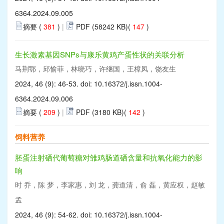
6364.2024.09.005
摘要 (
381
)
|
PDF (58242 KB)(
147
)
生长激素基因SNPs与康乐黄鸡产蛋性状的关联分析
马荆鄂，邱愉菲，林晓巧，许继国，王樟凤，饶友生
2024, 46 (9): 46-53. doi:
10.16372/j.issn.1004-
6364.2024.09.006
摘要 (
209
)
|
PDF (3180 KB)(
142
)
饲料营养
胚蛋注射硒代葡萄糖对雏鸡肠道硒含量和抗氧化能力的影
响
时 乔，陈 梦，李家惠，刘 龙，龚道清，俞 磊，黄应权，赵敏
孟
2024, 46 (9): 54-62. doi:
10.16372/j.issn.1004-