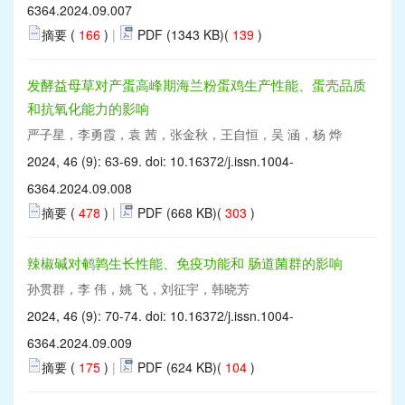
6364.2024.09.007
摘要 (
166
)
|
PDF (1343 KB)(
139
)
发酵益母草对产蛋高峰期海兰粉蛋鸡生产性能、蛋壳品质
和抗氧化能力的影响
严子星，李勇霞，袁 茜，张金秋，王自恒，吴 涵，杨 烨
2024, 46 (9): 63-69. doi:
10.16372/j.issn.1004-
6364.2024.09.008
摘要 (
478
)
|
PDF (668 KB)(
303
)
辣椒碱对鹌鹑生长性能、免疫功能和 肠道菌群的影响
孙贯群，李 伟，姚 飞，刘征宇，韩晓芳
2024, 46 (9): 70-74. doi:
10.16372/j.issn.1004-
6364.2024.09.009
摘要 (
175
)
|
PDF (624 KB)(
104
)