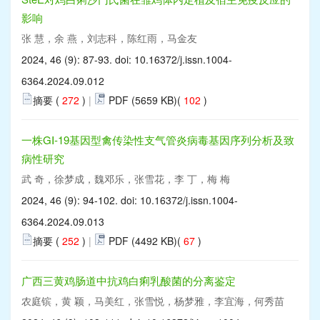
影响
张 慧，余 燕，刘志科，陈红雨，马金友
2024, 46 (9): 87-93. doi:
10.16372/j.issn.1004-
6364.2024.09.012
摘要 (
272
)
|
PDF (5659 KB)(
102
)
一株GⅠ-19基因型禽传染性支气管炎病毒基因序列分析及致
病性研究
武 奇，徐梦成，魏邓乐，张雪花，李 丁，梅 梅
2024, 46 (9): 94-102. doi:
10.16372/j.issn.1004-
6364.2024.09.013
摘要 (
252
)
|
PDF (4492 KB)(
67
)
广西三黄鸡肠道中抗鸡白痢乳酸菌的分离鉴定
农庭镔，黄 颖，马美红，张雪悦，杨梦雅，李宜海，何秀苗