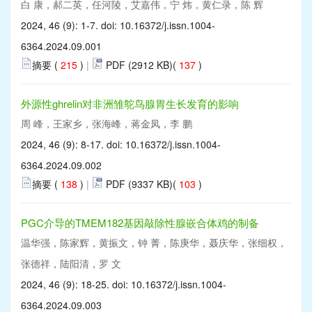
白 康，郝二英，任河陵，艾嘉伟，宁 炜，黄仁录，陈 辉
2024, 46 (9): 1-7. doi:
10.16372/j.issn.1004-
6364.2024.09.001
摘要 (
215
)
|
PDF (2912 KB)(
137
)
外源性ghrelin对非洲雏鸵鸟腺胃生长发育的影响
周 峰，王家乡，张海峰，蒋金凤，李 鹏
2024, 46 (9): 8-17. doi:
10.16372/j.issn.1004-
6364.2024.09.002
摘要 (
138
)
|
PDF (9337 KB)(
103
)
PGC介导的TMEM182基因敲除性腺嵌合体鸡的制备
温华强，陈家辉，黄振文，钟 菁，陈庚华，聂庆华，张细权，
张德祥，陆阳清，罗 文
2024, 46 (9): 18-25. doi:
10.16372/j.issn.1004-
6364.2024.09.003