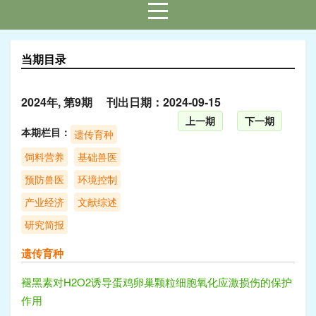
当期目录
2024年, 第9期 刊出日期：2024-09-15
上一期
下一期
本期栏目：
遗传育种
饲料营养
基础兽医
预防兽医
环境控制
产业经济
文献综述
研究简报
遗传育种
褪黑素对H2O2诱导蛋鸡卵巢颗粒细胞氧化应激损伤的保护
作用