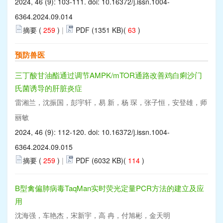
2024, 46 (9): 103-111. doi:
10.16372/j.issn.1004-
6364.2024.09.014
摘要 (
259
)
|
PDF (1351 KB)(
63
)
预防兽医
三丁酸甘油酯通过调节AMPK/mTOR通路改善鸡白痢沙门
氏菌诱导的肝脏炎症
雷湘兰，沈振国，彭宇轩，易 新，杨 琛，张子恒，安登雄，师
丽敏
2024, 46 (9): 112-120. doi:
10.16372/j.issn.1004-
6364.2024.09.015
摘要 (
259
)
|
PDF (6032 KB)(
114
)
B型禽偏肺病毒TaqMan实时荧光定量PCR方法的建立及应
用
沈海强，车艳杰，宋新宇，高 冉，付旭彬，金天明