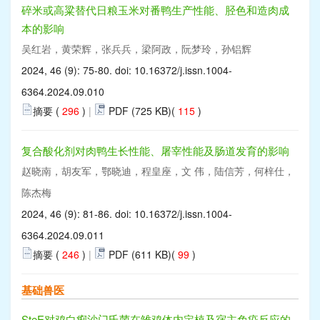
碎米或高粱替代日粮玉米对番鸭生产性能、胫色和造肉成
本的影响
吴红岩，黄荣辉，张兵兵，梁阿政，阮梦玲，孙铝辉
2024, 46 (9): 75-80. doi:
10.16372/j.issn.1004-
6364.2024.09.010
摘要 (
296
)
|
PDF (725 KB)(
115
)
复合酸化剂对肉鸭生长性能、屠宰性能及肠道发育的影响
赵晓南，胡友军，鄂晓迪，程皇座，文 伟，陆信芳，何梓仕，
陈杰梅
2024, 46 (9): 81-86. doi:
10.16372/j.issn.1004-
6364.2024.09.011
摘要 (
246
)
|
PDF (611 KB)(
99
)
基础兽医
SteE对鸡白痢沙门氏菌在雏鸡体内定植及宿主免疫反应的