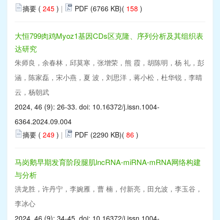
摘要 (
245
)
|
PDF (6766 KB)(
158
)
大恒799肉鸡Myoz1基因CDs区克隆、序列分析及其组织表
达研究
朱师良，余春林，邱莫寒，张增荣，熊 霞，胡陈明，杨 礼，彭
涵，陈家磊，宋小燕，夏 波，刘思洋，蒋小松，杜华锐，李晴
云，杨朝武
2024, 46 (9): 26-33. doi:
10.16372/j.issn.1004-
6364.2024.09.004
摘要 (
249
)
|
PDF (2290 KB)(
86
)
马岗鹅早期发育阶段腿肌lncRNA-miRNA-mRNA网络构建
与分析
洪龙胜，许丹宁，李婉雁，曹 楠，付新亮，田允波，李玉谷，
李冰心
2024, 46 (9): 34-45. doi:
10.16372/j.issn.1004-