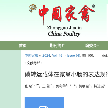
首页
期刊简介
编委会
中国家禽
››
2024
,
Vol. 46
››
Issue (4)
: 95-100.
doi
• 文献综述 •
磷转运载体在家禽小肠的表达规
1，2*
3*
1，2，4
5
2，
张 琰
，王 蕾
，吴利华
，贺明星
，韩进诚