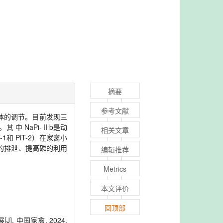
摘要
参考文献
体的调节。目前发现三
 中 NaPi-Ⅱb是动
相关文章
和 PiT-2）在家禽小
磷的排泄、提高磷的利用
编辑推荐
Metrics
本文评价
回顶部
 中国家禽, 2024,