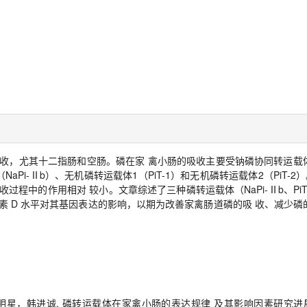
收，尤其十二指肠和空肠。磷在家 禽小肠的吸收主要受钠磷协同转运载
i-Ⅱb）、无机磷转运载体1（PiT-1）和无机磷转运载体2（PiT-2）。其
吸收过程中的作用相对 较小。文章综述了三种磷转运载体（NaPi-Ⅱb、PiT-1
素 D 水平对其基因表达的影响，以期为改善家禽肠道磷的吸 收、减少
星，韩进诚. 磷转运载体在家禽小肠的表达规律 及其影响因素研究进展[J].