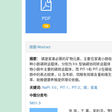
PDF
74
摘要/Abstract
摘要：
磷是家禽必需的矿物元素，主要在家禽小肠吸
种小肠磷转运载体，分别为Ⅱb 型钠磷协同转运载体（NaP
物小肠中主要的磷转运载体，而 PiT-1和 PiT-2在磷
肠中的表达规律，以 及年龄、饲粮有效磷含量和维生
率、助推健康养殖提供理论依据。
关键词:
NaPi-Ⅱb；PiT-1；PiT-2；磷；家禽
中图分类号:
S831.5
张 琰，王 蕾，吴利华，贺明