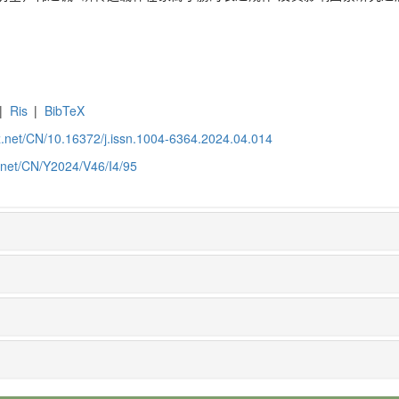
|
Ris
|
BibTeX
z.net/CN/10.16372/j.issn.1004-6364.2024.04.014
z.net/CN/Y2024/V46/I4/95