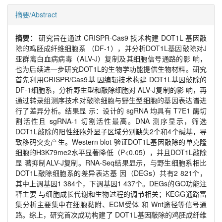
摘要/Abstract
摘要：
研究旨在通过 CRISPR-Cas9 技术构建 DOT1L 基因敲
除的鸡胚成纤维细胞系 （DF-1），并分析DOT1L基因敲除对J
亚群禽白血病病毒（ALV-J）复制及其细胞信号通路的影 响，
也为后续进一步研究DOT1L的生物学功能提供生物材料。研究
首先利用CRISPR/Cas9基 因编辑技术构建 DOT1L基因敲除的
DF-1细胞系，分析野生型和敲除细胞对 ALV-J复制的影 响，再
通过转录组测序技术对敲除细胞与野生型细胞的基因表达谱进
行了差异分析。结果显 示：设计的 sgRNA 均具有 T7E1 酶切
割活性且 sgRNA-1 切割活性最高。DNA 测序显示，筛选
DOT1L敲除的阳性细胞外显子区域分别缺失2个和4个碱基，导
致移码突变产生。Western blot 验证DOT1L基因敲除的单克隆
细胞的H3K79me2水平显著降低（P<0.05），并且DOT1L敲除
显 著抑制ALV-J复制。RNA-Seq结果显示，与野生细胞系相比
DOT1L敲除细胞系的差异表达基 因（DEGs）共有2 821个，
其中上调基因1 384个，下调基因1 437个。DEGs的GO功能注
释主要 与细胞成长代谢和生物过程的调节相关；KEGG通路富
集分析主要集中在细胞黏附、ECM受体 和 Wnt途径等信号通
路。综上，研究首次成功构建了 DOT1L基因敲除的鸡胚成纤维