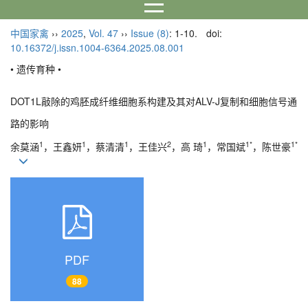
中国家禽
››
2025
,
Vol. 47
››
Issue (8)
: 1-10.
doi:
10.16372/j.issn.1004-6364.2025.08.001
• 遗传育种 •
DOT1L敲除的鸡胚成纤维细胞系构建及其对ALV-J复制和细胞信号通
路的影响
1
1
1
2
1
1*
1*
余莫涵
，王鑫妍
，蔡清清
，王佳兴
，高 琦
，常国斌
，陈世豪
PDF
88