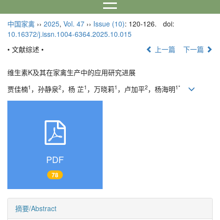
中国家禽
››
2025
,
Vol. 47
››
Issue (10)
: 120-126.
doi:
10.16372/j.issn.1004-6364.2025.10.015
• 文献综述 •
上一篇
下一篇
维生素K及其在家禽生产中的应用研究进展
1
2
1
1
2
1*
贾佳楠
，孙静泉
，杨 芷
，万晓莉
，卢加平
，杨海明
PDF
78
摘要/Abstract