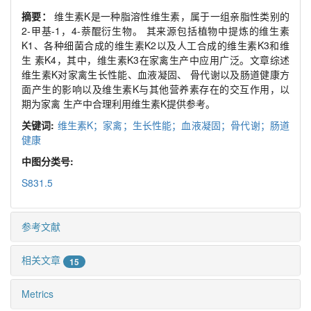
摘要：
维生素K是一种脂溶性维生素，属于一组亲脂性类别的
2-甲基-1，4-萘醌衍生物。 其来源包括植物中提炼的维生素
K1、各种细菌合成的维生素K2以及人工合成的维生素K3和维
生 素K4，其中，维生素K3在家禽生产中应用广泛。文章综述
维生素K对家禽生长性能、血液凝固、 骨代谢以及肠道健康方
面产生的影响以及维生素K与其他营养素存在的交互作用，以
期为家禽 生产中合理利用维生素K提供参考。
关键词:
维生素K；家禽；生长性能；血液凝固；骨代谢；肠道
健康
中图分类号:
S831.5
参考文献
相关文章
15
Metrics