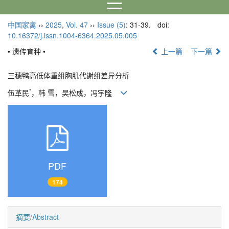
中国家禽
››
2025
,
Vol. 47
››
Issue (5)
: 31-39.
doi:
10.16372/j.issn.1004-6364.2025.05.005
• 遗传育种 •
上一篇
下一篇
三穗鸭高低体重组胸肌代谢组差异分析
*
伍革民
，韩 雪，吴松成，冯宇隆
PDF
174
摘要/Abstract