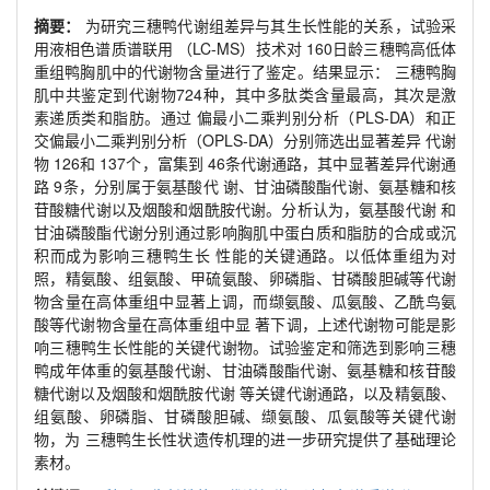
摘要：
为研究三穗鸭代谢组差异与其生长性能的关系，试验采
用液相色谱质谱联用 （LC-MS）技术对 160日龄三穗鸭高低体
重组鸭胸肌中的代谢物含量进行了鉴定。结果显示： 三穗鸭胸
肌中共鉴定到代谢物724种，其中多肽类含量最高，其次是激
素递质类和脂肪。通过 偏最小二乘判别分析（PLS-DA）和正
交偏最小二乘判别分析（OPLS-DA）分别筛选出显著差异 代谢
物 126和 137个，富集到 46条代谢通路，其中显著差异代谢通
路 9条，分别属于氨基酸代 谢、甘油磷酸酯代谢、氨基糖和核
苷酸糖代谢以及烟酸和烟酰胺代谢。分析认为，氨基酸代谢 和
甘油磷酸酯代谢分别通过影响胸肌中蛋白质和脂肪的合成或沉
积而成为影响三穗鸭生长 性能的关键通路。以低体重组为对
照，精氨酸、组氨酸、甲硫氨酸、卵磷脂、甘磷酸胆碱等代谢
物含量在高体重组中显著上调，而缬氨酸、瓜氨酸、乙酰鸟氨
酸等代谢物含量在高体重组中显 著下调，上述代谢物可能是影
响三穗鸭生长性能的关键代谢物。试验鉴定和筛选到影响三穗
鸭成年体重的氨基酸代谢、甘油磷酸酯代谢、氨基糖和核苷酸
糖代谢以及烟酸和烟酰胺代谢 等关键代谢通路，以及精氨酸、
组氨酸、卵磷脂、甘磷酸胆碱、缬氨酸、瓜氨酸等关键代谢
物，为 三穗鸭生长性状遗传机理的进一步研究提供了基础理论
素材。