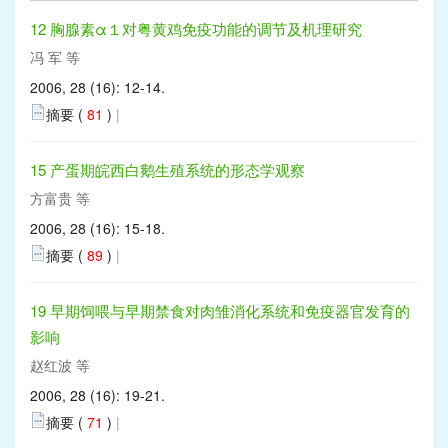
12 胸腺素α１对粤黄鸡免疫功能的调节及机理研究
冯 军 等
2006, 28 (16): 12-14.
摘要 (
81
)
|
15 产蛋期皖西白鹅生殖系统的形态学观察
方富贵 等
2006, 28 (16): 15-18.
摘要 (
89
)
|
19 早期饲喂与早期禁食对肉雏消化系统和免疫器官发育的
影响
赵红波 等
2006, 28 (16): 19-21.
摘要 (
71
)
|