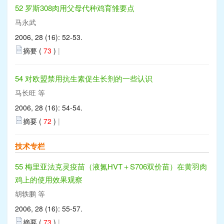
52 罗斯308肉用父母代种鸡育雏要点
马永武
2006, 28 (16): 52-53.
摘要 (
73
)
|
54 对欧盟禁用抗生素促生长剂的一些认识
马长旺 等
2006, 28 (16): 54-54.
摘要 (
72
)
|
技术专栏
55 梅里亚法克灵疫苗（液氮HVT＋S706双价苗）在黄羽肉
鸡上的使用效果观察
胡轶鹏 等
2006, 28 (16): 55-57.
摘要 (
73
)
|