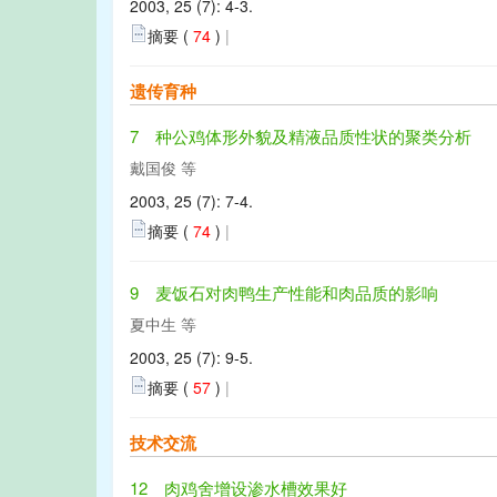
2003, 25 (7): 4-3.
摘要 (
74
)
|
遗传育种
7 种公鸡体形外貌及精液品质性状的聚类分析
戴国俊 等
2003, 25 (7): 7-4.
摘要 (
74
)
|
9 麦饭石对肉鸭生产性能和肉品质的影响
夏中生 等
2003, 25 (7): 9-5.
摘要 (
57
)
|
技术交流
12 肉鸡舍增设渗水槽效果好