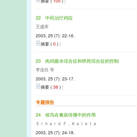
摘要 (
105
)
|
22 中药治疗鸡痘
王盛库
2003, 25 (7): 22-16.
摘要 (
0
)
|
23 肉鸡腹水综合征和猝死综合征的控制
李连任 等
2003, 25 (7): 23-17.
摘要 (
38
)
|
专题报告
24 候鸟在禽病传播中的作用
Ｅｒｈａｒｄ Ｆ．Ｋａｌｅｔａ
2003, 25 (7): 24-18.