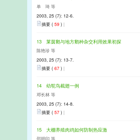
单 琦 等
2003, 25 (7): 12-6.
摘要 (
59
)
|
13 莱茵鹅与地方鹅种杂交利用效果初探
陈艳珍 等
2003, 25 (7): 13-7.
摘要 (
67
)
|
14 幼鸵鸟截翅一例
邓长林 等
2003, 25 (7): 14-8.
摘要 (
57
)
|
15 大棚养殖肉鸡如何防制热应激
邵明印 等