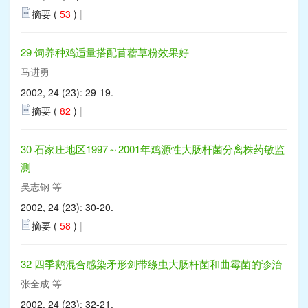
摘要 (
53
)
|
29 饲养种鸡适量搭配苜蓿草粉效果好
马进勇
2002, 24 (23): 29-19.
摘要 (
82
)
|
30 石家庄地区1997～2001年鸡源性大肠杆菌分离株药敏监
测
吴志钢 等
2002, 24 (23): 30-20.
摘要 (
58
)
|
32 四季鹅混合感染矛形剑带绦虫大肠杆菌和曲霉菌的诊治
张全成 等
2002, 24 (23): 32-21.