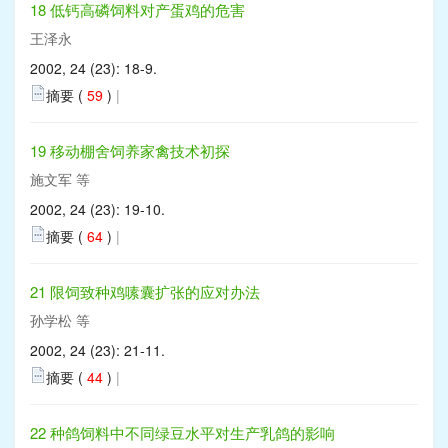
18 低钙高磷饲料对产蛋鸡的危害
王泽永
2002, 24 (23): 18-9.
摘要 (
59
)
|
19 移动棚舍饲养家禽技术初探
施文军 等
2002, 24 (23): 19-10.
摘要 (
64
)
|
21 限饲致种鸡嗉囊扩张的应对办法
孙学松 等
2002, 24 (23): 21-11.
摘要 (
44
)
|
22 种鸽饲料中不同绿豆水平对生产乳鸽的影响