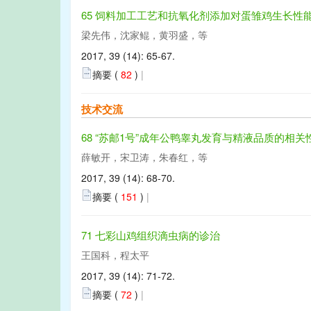
65 饲料加工工艺和抗氧化剂添加对蛋雏鸡生长性
梁先伟，沈家鲲，黄羽盛，等
2017, 39 (14): 65-67.
摘要 (
82
)
|
技术交流
68 “苏邮1号”成年公鸭睾丸发育与精液品质的相关
薛敏开，宋卫涛，朱春红，等
2017, 39 (14): 68-70.
摘要 (
151
)
|
71 七彩山鸡组织滴虫病的诊治
王国科，程太平
2017, 39 (14): 71-72.
摘要 (
72
)
|