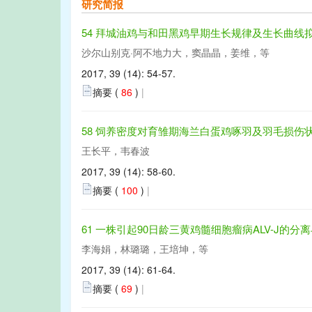
研究简报
54 拜城油鸡与和田黑鸡早期生长规律及生长曲线
沙尔山别克·阿不地力大，窦晶晶，姜维，等
2017, 39 (14): 54-57.
摘要 (
86
)
|
58 饲养密度对育雏期海兰白蛋鸡啄羽及羽毛损伤
王长平，韦春波
2017, 39 (14): 58-60.
摘要 (
100
)
|
61 一株引起90日龄三黄鸡髓细胞瘤病ALV-J的分
李海娟，林璐璐，王培坤，等
2017, 39 (14): 61-64.
摘要 (
69
)
|