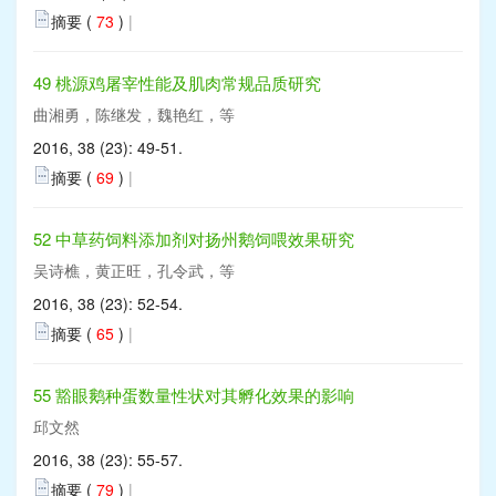
摘要 (
73
)
|
49 桃源鸡屠宰性能及肌肉常规品质研究
曲湘勇，陈继发，魏艳红，等
2016, 38 (23): 49-51.
摘要 (
69
)
|
52 中草药饲料添加剂对扬州鹅饲喂效果研究
吴诗樵，黄正旺，孔令武，等
2016, 38 (23): 52-54.
摘要 (
65
)
|
55 豁眼鹅种蛋数量性状对其孵化效果的影响
邱文然
2016, 38 (23): 55-57.
摘要 (
79
)
|