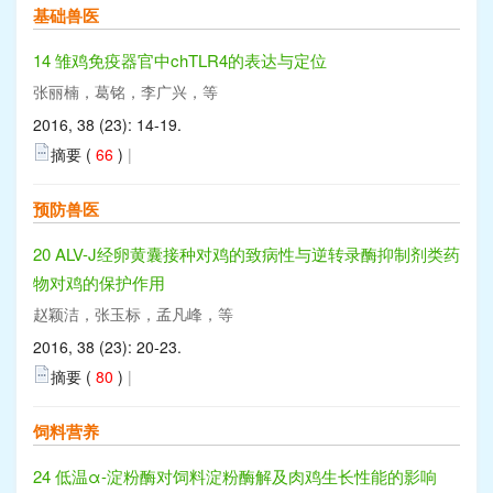
基础兽医
14 雏鸡免疫器官中chTLR4的表达与定位
张丽楠，葛铭，李广兴，等
2016, 38 (23): 14-19.
摘要 (
66
)
|
预防兽医
20 ALV-J经卵黄囊接种对鸡的致病性与逆转录酶抑制剂类药
物对鸡的保护作用
赵颖洁，张玉标，孟凡峰，等
2016, 38 (23): 20-23.
摘要 (
80
)
|
饲料营养
24 低温α-淀粉酶对饲料淀粉酶解及肉鸡生长性能的影响