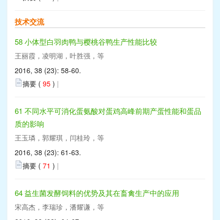
技术交流
58 小体型白羽肉鸭与樱桃谷鸭生产性能比较
王丽霞，凌明湖，叶胜强，等
2016, 38 (23): 58-60.
摘要 (
95
)
|
61 不同水平可消化蛋氨酸对蛋鸡高峰前期产蛋性能和蛋品
质的影响
王玉璘，郭耀琪，闫桂玲，等
2016, 38 (23): 61-63.
摘要 (
71
)
|
64 益生菌发酵饲料的优势及其在畜禽生产中的应用
宋高杰，李瑞珍，潘耀谦，等