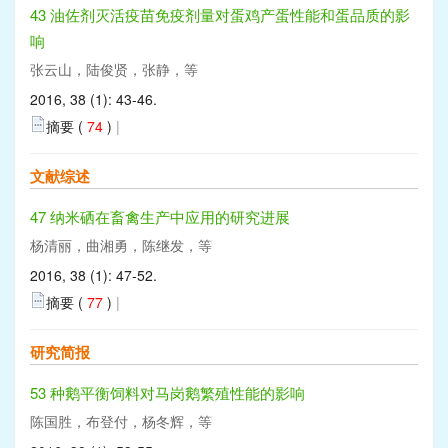
43 油佐剂灭活疫苗免疫剂量对蛋鸡产蛋性能和蛋品质的影
响
张云山，陆俊贤，张静，等
2016, 38 (1): 43-46.
摘要 (
74
)
|
文献综述
47 纳米硒在畜禽生产中应用的研究进展
杨清丽，曲湘勇，陈继发，等
2016, 38 (1): 47-52.
摘要 (
77
)
|
研究简报
53 种鹅平衡饲料对马岗鹅繁殖性能的影响
陈国胜，布登付，杨冬辉，等