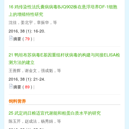
16 鸡传染性法氏囊病病毒BJQ902株在悬浮培养DF-1细胞
上的增殖特性研究
沈佳，姜北宇，章振华，等
2016, 38 (1): 16-20.
摘要 (
79
)
|
21 鸭坦布苏病毒E基因重组杆状病毒的构建与间接ELISA检
测方法的建立
王善辉，谢金文，强成魁，等
2016, 38 (1): 21-24.
摘要 (
89
)
|
饲料营养
25 武定鸡日粮适宜代谢能和粗蛋白质水平的研究
陈玉芹，赵成法，杨秀娟，等