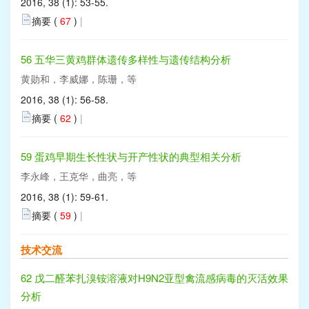
2016, 38 (1): 53-55.
摘要 (
67
)
|
56 五华三黄鸡群体遗传多样性与遗传结构分析
黄勋和，李威娜，陈珊，等
2016, 38 (1): 56-58.
摘要 (
62
)
|
59 蛋鸡早期生长性状与开产性状的典型相关分析
李永峰，王克华，曲亮，等
2016, 38 (1): 59-61.
摘要 (
59
)
|
技术交流
62 戊二醛苯扎溴铵溶液对H9N2亚型禽流感病毒的灭活效果
分析