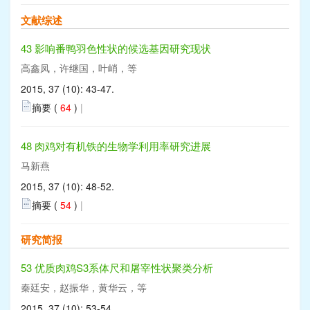
文献综述
43 影响番鸭羽色性状的候选基因研究现状
高鑫凤，许继国，叶峭，等
2015, 37 (10): 43-47.
摘要 (
64
)
|
48 肉鸡对有机铁的生物学利用率研究进展
马新燕
2015, 37 (10): 48-52.
摘要 (
54
)
|
研究简报
53 优质肉鸡S3系体尺和屠宰性状聚类分析
秦廷安，赵振华，黄华云，等
2015, 37 (10): 53-54.