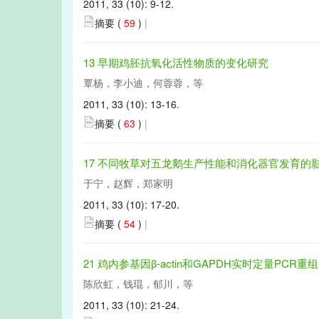
2011, 33 (10): 9-12.
摘要 (
59
)
|
13 早期鸡胚抗氧化活性物质的变化研究
覃杨，李小迪，何蓉蓉，等
2011, 33 (10): 13-16.
摘要 (
63
)
|
17 不同牧草对五龙鹅生产性能和消化器官发育的
于宁，赵辉，郑家明
2011, 33 (10): 17-20.
摘要 (
54
)
|
21 鸡内参基因β-actin和GAPDH实时定量PC
陈欣虹，钱琨，郁川，等
2011, 33 (10): 21-24.