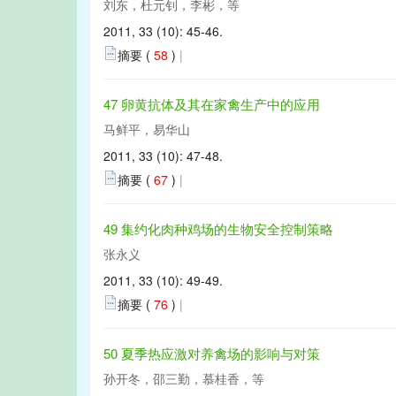
刘东，杜元钊，李彬，等
2011, 33 (10): 45-46.
摘要 (
58
)
|
47 卵黄抗体及其在家禽生产中的应用
马鲜平，易华山
2011, 33 (10): 47-48.
摘要 (
67
)
|
49 集约化肉种鸡场的生物安全控制策略
张永义
2011, 33 (10): 49-49.
摘要 (
76
)
|
50 夏季热应激对养禽场的影响与对策
孙开冬，邵三勤，慕桂香，等