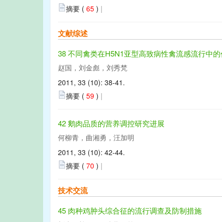
摘要 (
65
)
|
文献综述
38 不同禽类在H5N1亚型高致病性禽流感流行中
赵国，刘金彪，刘秀梵
2011, 33 (10): 38-41.
摘要 (
59
)
|
42 鹅肉品质的营养调控研究进展
何柳青，曲湘勇，汪加明
2011, 33 (10): 42-44.
摘要 (
70
)
|
技术交流
45 肉种鸡肿头综合征的流行调查及防制措施