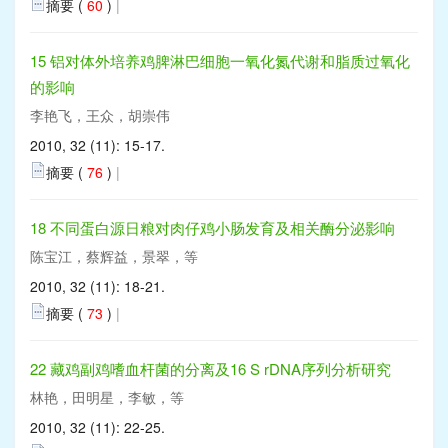
摘要 (
60
)
|
15 铝对体外培养鸡脾淋巴细胞一氧化氮代谢和脂质过氧化
的影响
李艳飞，王众，胡崇伟
2010, 32 (11): 15-17.
摘要 (
76
)
|
18 不同蛋白源日粮对肉仔鸡小肠发育及相关酶分泌影响
陈宝江，蔡辉益，景翠，等
2010, 32 (11): 18-21.
摘要 (
73
)
|
22 藏鸡副鸡嗜血杆菌的分离及16 S rDNA序列分析研究
林艳，田明星，李敏，等
2010, 32 (11): 22-25.