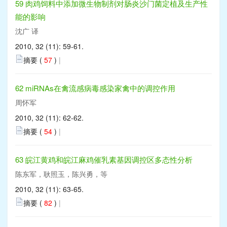
59 肉鸡饲料中添加微生物制剂对肠炎沙门菌定植及生产性
能的影响
沈广 译
2010, 32 (11): 59-61.
摘要 (
57
)
|
62 miRNAs在禽流感病毒感染家禽中的调控作用
周怀军
2010, 32 (11): 62-62.
摘要 (
54
)
|
63 皖江黄鸡和皖江麻鸡催乳素基因调控区多态性分析
陈东军，耿照玉，陈兴勇，等
2010, 32 (11): 63-65.
摘要 (
82
)
|