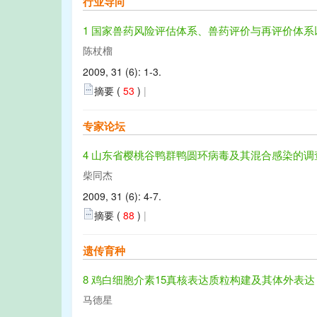
行业导向
1 国家兽药风险评估体系、兽药评价与再评价体
陈杖榴
2009, 31 (6): 1-3.
摘要 (
53
)
|
专家论坛
4 山东省樱桃谷鸭群鸭圆环病毒及其混合感染的调
柴同杰
2009, 31 (6): 4-7.
摘要 (
88
)
|
遗传育种
8 鸡白细胞介素15真核表达质粒构建及其体外表达
马德星