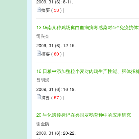
2009, 31 (6): 8-11.
摘要 (
53
)
|
12 华南某种鸡场禽白血病病毒感染对4种免疫抗
司兴奎
2009, 31 (6): 12-15.
摘要 (
80
)
|
16 日粮中添加整粒小麦对肉鸡生产性能、胴体指
吕明斌
2009, 31 (6): 16-19.
摘要 (
57
)
|
20 生化遗传标记在兴国灰鹅育种中的应用研究
谢金防
2009, 31 (6): 20-22.