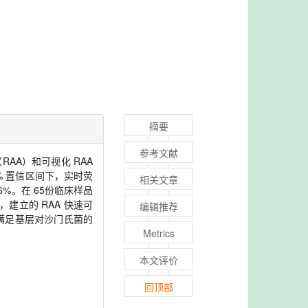
摘要
参考文献
AA）和可视化 RAA
% 置信区间下，实时荧
相关文章
于 6%。在 65份临床样品
明，建立的 RAA 快速可
编辑推荐
满足基层对沙门氏菌的
Metrics
本文评价
回顶部