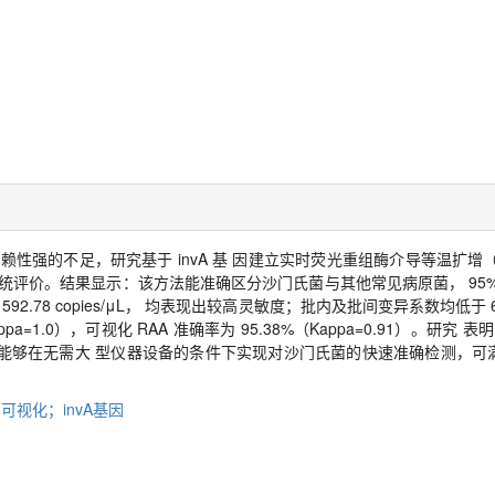
强的不足，研究基于 invA 基 因建立实时荧光重组酶介导等温扩增（R
统评价。结果显示：该方法能准确区分沙门氏菌与其他常见病原菌， 95
RAA 为 592.78 copies/μL， 均表现出较高灵敏度；批内及批间变异系数均低
a=1.0），可视化 RAA 准确率为 95.38%（Kappa=0.91）。研究 表
能够在无需大 型仪器设备的条件下实现对沙门氏菌的快速准确检测，可
视化；invA基因