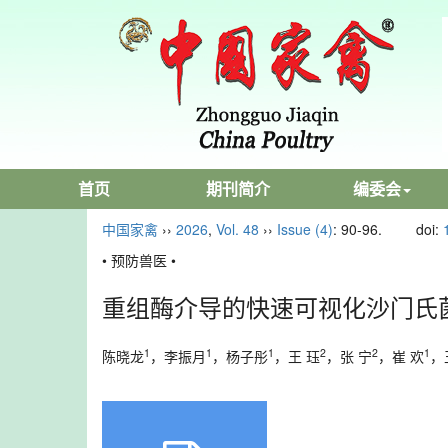
首页
期刊简介
编委会
中国家禽
››
2026
,
Vol. 48
››
Issue (4)
: 90-96.
doi:
• 预防兽医 •
重组酶介导的快速可视化沙门氏
1
1
1
2
2
1
陈晓龙
，李振月
，杨子彤
，王 珏
，张 宁
，崔 欢
，