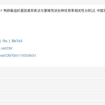
 鸭卵巢组织基因差异表达与繁殖性状杂种优势率相关性分析[J]. 中国家禽, 201
|
Ris
|
BibTeX
z.net/CN/
z.net/CN/Y2011/V33/I9/31