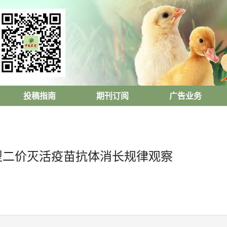
投稿指南
期刊订阅
广告业务
亚型二价灭活疫苗抗体消长规律观察