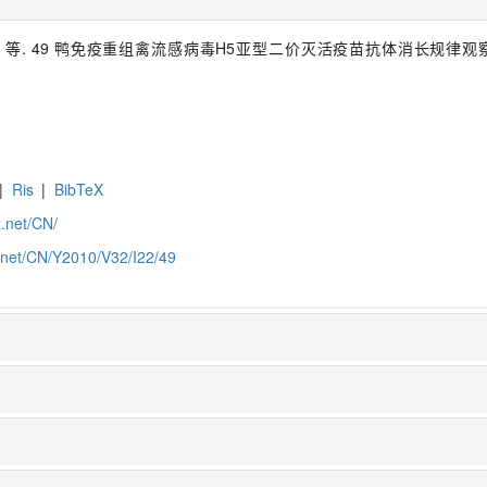
 49 鸭免疫重组禽流感病毒H5亚型二价灭活疫苗抗体消长规律观察[J].
|
Ris
|
BibTeX
z.net/CN/
z.net/CN/Y2010/V32/I22/49