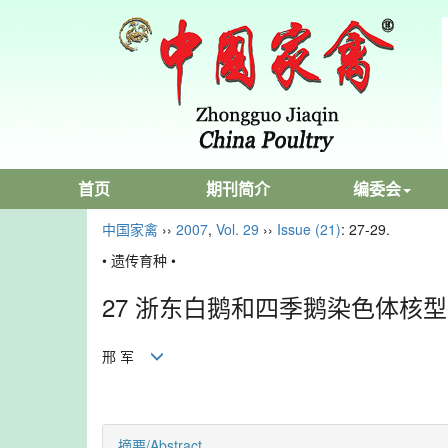
首页
期刊简介
编委会
中国家禽
››
2007
,
Vol. 29
››
Issue (21)
: 27-29.
• 遗传育种 •
27 浙东白鹅和四季鹅染色体核
邢 军
摘要/Abstract