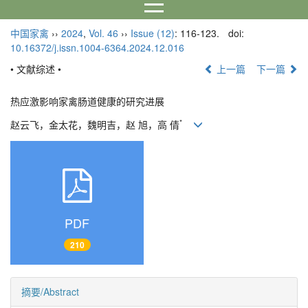
中国家禽
››
2024
,
Vol. 46
››
Issue (12)
: 116-123.
doi:
10.16372/j.issn.1004-6364.2024.12.016
• 文献综述 •
上一篇
下一篇
热应激影响家禽肠道健康的研究进展
*
赵云飞，金太花，魏明吉，赵 旭，高 倩
PDF
210
摘要/Abstract