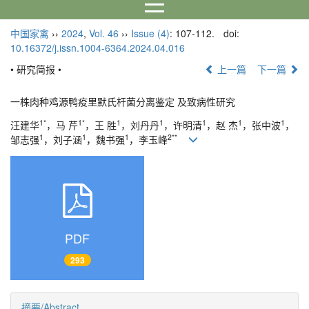
中国家禽
››
2024
,
Vol. 46
››
Issue (4)
: 107-112.
doi:
10.16372/j.issn.1004-6364.2024.04.016
• 研究简报 •
上一篇
下一篇
一株肉种鸡源鸭疫里默氏杆菌分离鉴定 及致病性研究
1*
1*
1
1
1
1
1
汪建华
，马 芹
，王 胜
，刘丹丹
，许明清
，赵 杰
，张中波
，
1
1
1
2**
邹志强
，刘子涵
，魏书强
，李玉峰
PDF
293
摘要/Abstract