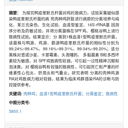
摘要：
为探究鸭疫里默氏杆菌对鸡的致病力，试验采集疑似感
染鸭疫里默氏杆菌的病 死肉种鸡肝脏进行病原的分离培养与纯
化、革兰氏染色、生化试验、血清型鉴定、16S rRNA基 因测
序分析及药敏试验，并将分离菌株在SPF鸡、樱桃谷鸭上进行
致病性试验。结果显示：分 离到1株血清1型鸭疫里默氏杆菌，
该菌株与鸭源、鸡源、鹅源鸭疫里默氏杆菌的相似性分别为
99.24%~99.47%、99.16%~99.31%、99.04%~99.20%；该分
离株对恩诺沙星、卡那霉素、头孢噻肟、 多黏菌素 B和多西环
素较为敏感，对 SPF鸡致病性较弱，可引起一过性精神沉郁和
泡沫粪，对 樱桃谷鸭有较强的致病性，可引起死亡和严重的纤
维素性心包炎、肝周炎和气囊炎。研究表明 分离的肉种鸡源
RA对鸡致病力相对较弱，结果为临床鸡群感染RA的诊断与防
控提供参考。
关键词:
肉种鸡；血清1型鸭疫里默氏杆菌；分离鉴定；致病性
中图分类号:
S855.1