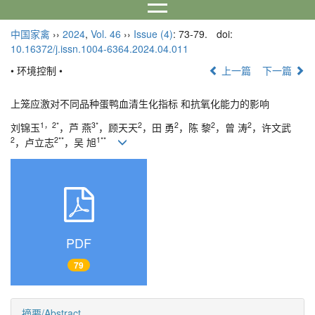
中国家禽
››
2024
,
Vol. 46
››
Issue (4)
: 73-79.
doi:
10.16372/j.issn.1004-6364.2024.04.011
• 环境控制 •
上一篇
下一篇
上笼应激对不同品种蛋鸭血清生化指标 和抗氧化能力的影响
1，2*
3*
2
2
2
2
刘锦玉
，芦 燕
，顾天天
，田 勇
，陈 黎
，曾 涛
，许文武
2
2**
1**
，卢立志
，吴 旭
PDF
79
摘要/Abstract