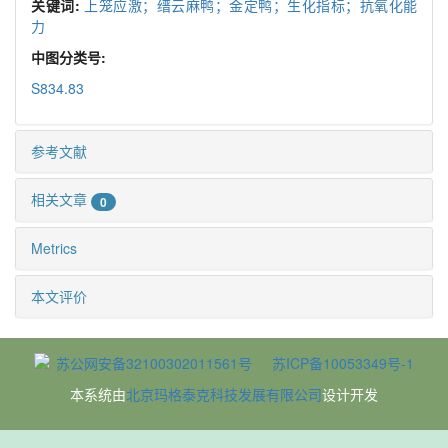
关键词:
上笼应激；缙云麻鸭；金定鸭；生化指标；抗氧化能
力
中图分类号:
S834.83
参考文献
相关文章
0
Metrics
本文评价
苏公网安备32100302011561号
苏ICP备10053349号-1
本系统由
北京玛格泰克科技发展有限公司
设计开发