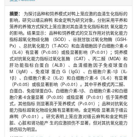
摘要：
为探讨品种和饲养模式对鸭上笼应激的血清生化指标的
影响，研究以缙云麻鸭 和金定鸭为研究对象，分别采用平养和
笼养的养殖方式探究上笼应激对其血清生化指标和抗 氧化能力
的影响。结果显示：品种和饲养模式的交互作用对抗氧化能力
指标超氧化物歧化酶 （SOD）、谷胱甘肽过氧化物酶（GSH-
Px）、总抗氧化能力（T-AOC）和血清细胞因子白细胞介素-6
（IL-6）有显著（P<0.05）或极显著影响（P<0.01）；饲养模
式对抗氧化能力指标过氧化氢酶 （CAT）、丙二醛（MDA）和
肝功能指标白蛋白（ALB）、血清细胞因子免疫球蛋白
M（IgM）、免疫球 蛋白 G（IgG）、白细胞介素-1β（IL-
1β）、白细胞介素-2（IL-2）和白细胞介素-6（IL-6）有显著
（P<0.05）或极显著影响（P<0.01）。其中平养模式丙二醛、
白蛋白、免疫球蛋白G、白细胞介素-1β、 白细胞介素-2和白细
胞介素-6含量显著（P<0.05）或极显著（P<0.01）低于笼养模
式，其他指标 则显著高于笼养模式（P<0.01）；品种对抗氧化
能力指标超氧化物歧化酶有显著影响，金定鸭极 显著高于缙云
麻鸭（P<0.01）。研究表明上笼应激对缙云麻鸭和金定鸭肝
脏、心脏和肾功能产 生的应激损伤不显著，但对其抗氧化能力
损伤较为明显。