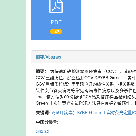
PDF
167
摘要/Abstract
摘要：
为快速准确检测鸡圆环病毒（CCV），试验根据 
CCV 重组质粒，建立检测CCV的SYBR Green Ⅰ实时
CCV 重组质粒标准品呈现良好的线性关系，相关系数（
染性支气管炎病毒等常见鸡病毒性病原以及多杀性
1%；该方法对60份疑似CCV感染临床样品检测结果显
Green Ⅰ实时荧光定量PCR方法具有良好的敏感性、特
关键词:
鸡圆环病毒；SYBR Green Ⅰ实时荧光定量
中图分类号:
S855.3