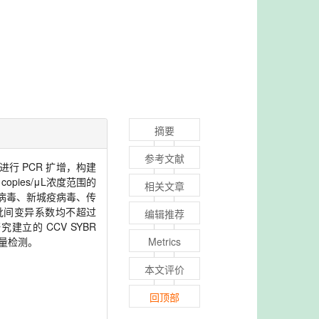
摘要
参考文献
进行 PCR 扩增，构建
copies/μL浓度范围的
相关文章
血病毒、新城疫病毒、传
批间变异系数均不超过
编辑推荐
立的 CCV SYBR
定量检测。
Metrics
本文评价
回顶部