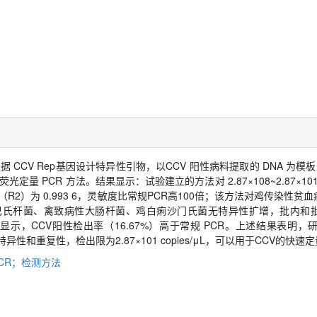
CCV Rep基因设计特异性引物，以CCV 阳性病料提取的 DNA 为模板
荧光定量 PCR 方法。结果显示：试验建立的方法对 2.87×108~2.87×101
R2）为 0.993 6，灵敏度比常规PCR高100倍；该方法对鸡传染性贫
巴氏杆菌、禽致病性大肠杆菌、鸡白痢沙门氏菌无特异性扩增，批内和
示，CCV阳性检出率（16.67%）高于常规 PCR。上述结果表明，研究建
异性和重复性，检出限为2.87×101 copies/μL，可以用于CCV的快速
PCR；检测方法