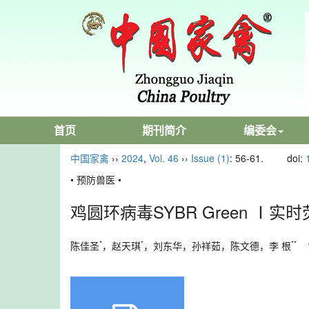
首页
期刊简介
编委会
中国家禽
››
2024
,
Vol. 46
››
Issue (1)
: 56-61.
doi:
• 预防兽医 •
鸡圆环病毒SYBR Green Ⅰ
*
*
**
陈佳圣
，赵天琪
，刘东华，孙祥茹，陈文德，李 根