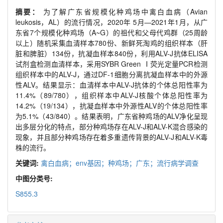
摘要：
为了解广东省规模化种鸡场中禽白血病（Avian
leukosis，AL）的流行情况，2020年 5月—2021年1月，从广
东省7个规模化种鸡场（A~G）的祖代和父母代鸡群（25周龄
以上）随机采集血清样本780份、新鲜死淘鸡的组织样本（肝
脏和脾脏）134份，抗凝血样本840份，利用ALV-J抗体ELISA
试剂盒检测血清样本，采用SYBR Green Ⅰ荧光定量PCR检测
组织样本中的ALV-J，通过DF-1细胞分离抗凝血样本中的外源
性ALV。结果显示：血清样本中ALV-J抗体的个体总阳性率为
11.4%（89/780），组织样本中ALV-J核酸个体总阳性率为
14.2%（19/134），抗凝血样本中外源性ALV的个体总阳性率
为5.1%（43/840）。结果表明，广东省种鸡场的ALV净化呈现
出多层分化的特点，部分种鸡场存在ALV-J和ALV-K混合感染的
现象，并且部分种鸡场存在着多重遗传背景的ALV-J和ALV-K毒
株的流行。
关键词:
禽白血病；env基因；种鸡场；广东；流行病学调查
中图分类号:
S855.3