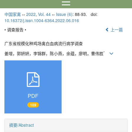
中国家禽
››
2022
,
Vol. 44
››
Issue (6)
: 88-93.
doi:
10.16372/j.issn.1004-6364.2022.06.016
• 调查报告 •
上一篇
广东省规模化种鸡场禽白血病流行病学调查
*
姜增，郭妍妍，李锦群，陈小燕，余蕴，廖明，曹伟胜
PDF
109
摘要/Abstract