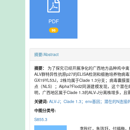
PDF
96
摘要/Abstract
摘要：
为了探究已经开展净化的广西地方品种鸡中禽白血病病
ALV群特异性抗原p27的ELISA检测和细胞培养物病毒
GX19YL53J，2株均属于Clade 1.3分支；病
点（NLS）；Alpha?Flod2同源建模发现，这
明，广西地区属于Clade 1.3的ALV-J分离株
关键词:
ALV-J；Clade 1.3；env基因；潜在的N
中图分类号:
S855.3
李秋红，朱玮钰，付福梅，杨耀