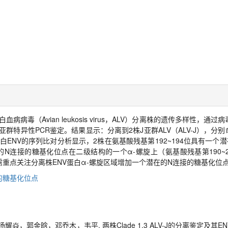
毒（Avian leukosis virus，ALV）分离株的遗传多样性，通
亚群特异性PCR鉴定。结果显示：分离到2株J亚群ALV（ALV-J），分别命名
毒囊膜蛋白ENV的序列比对分析显示，2株在氨基酸残基第192~194位具有一
个潜在的N连接的糖基化位点在二级结构的一个α-螺旋上（氨基酸残基第190~
增多，且需重点关注分离株ENV蛋白α-螺旋区域增加一个潜在的N连接的糖基化
连接的糖基化位点
焱，郭金晗，邓乔木，韦平. 两株Clade 1.3 ALV-J的分离鉴定及其