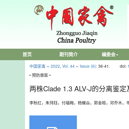
首页
期刊简介
编委会
中国家禽
››
2022
,
Vol. 44
››
Issue (6)
: 36-41.
doi:
• 预防兽医 •
两株Clade 1.3 ALV-J的
李秋红，朱玮钰，付福梅，杨耀焱，郭金晗，邓乔木，