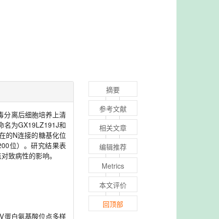
摘要
参考文献
过病毒分离后细胞培养上清
为GX19LZ191J和
相关文章
个潜在的N连接的糖基化位
200位）。研究结果表
编辑推荐
位点对致病性的影响。
Metrics
本文评价
回顶部
ENV蛋白氨基酸位点多样