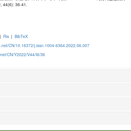
4(6): 36-41.
|
Ris
|
BibTeX
z.net/CN/10.16372/j.issn.1004-6364.2022.06.007
z.net/CN/Y2022/V44/I6/36