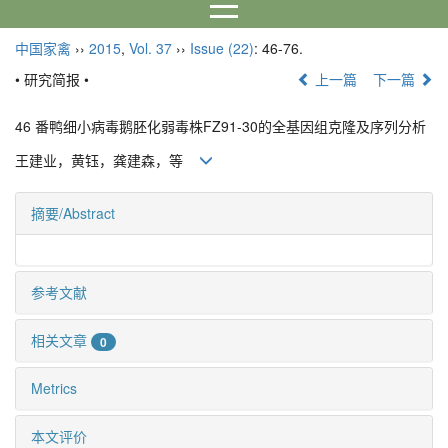
中国家禽
››
2015
,
Vol. 37
››
Issue (22)
: 46-76.
• 研究简报 •
上一篇
下一篇
46 番鸭细小病毒鹅胚化弱毒株FZ91-30的全基因组克隆及序列分析
王建业，黄钰，龚建森，等
摘要/Abstract
参考文献
相关文章
0
Metrics
本文评价