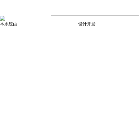
苏公网安备32100302011561号
苏ICP备10053349号-1
本系统由
北京玛格泰克科技发展有限公司
设计开发