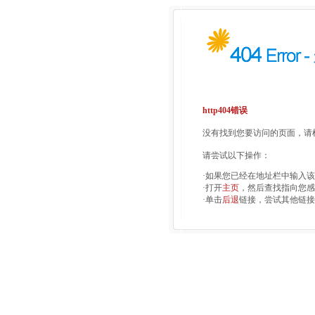
http404错误
没有找到您要访问的页面，请检
请尝试以下操作：
·如果您已经在地址栏中输入
·打开
主页
，然后查找指向您感
·单击
后退
链接，尝试其他链接