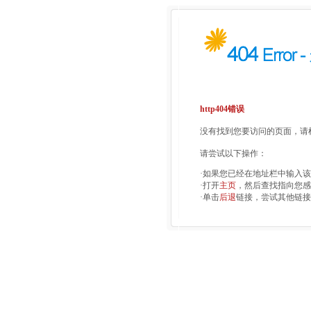
http404错误
没有找到您要访问的页面，请检
请尝试以下操作：
·如果您已经在地址栏中输入
·打开
主页
，然后查找指向您感
·单击
后退
链接，尝试其他链接